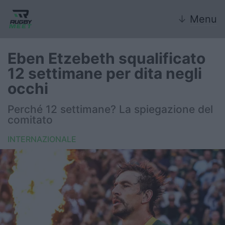
↓
Menu
Eben Etzebeth squalificato
12 settimane per dita negli
Nazionale
occhi
Nazionali giovanili
Perché 12 settimane? La spiegazione del
comitato
Rugby Sevens
INTERNAZIONALE
FIR
Internazionale
6 Nazioni
United Rugby Championship