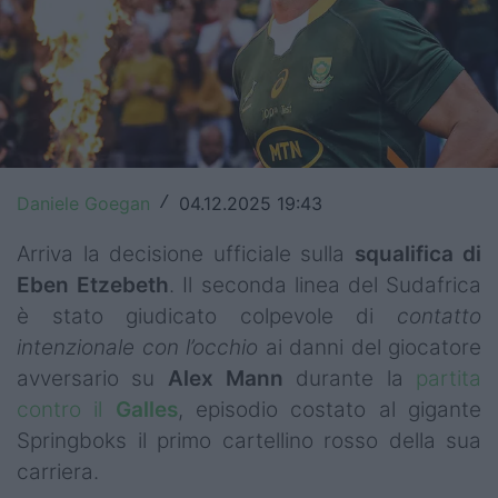
Top14
Premiership
Champions Cup
Challenge Cup
Daniele Goegan
04.12.2025 19:43
/
World Rugby
Arriva la decisione ufficiale sulla
squalifica di
Rugby World Cup
Eben Etzebeth
. Il seconda linea del Sudafrica
è stato giudicato colpevole di
contatto
Super Rugby
intenzionale con l’occhio
ai danni del giocatore
Rugby in TV
avversario su
Alex
Mann
durante la
partita
contro il
Galles
, episodio costato al gigante
Mercato
Springboks il primo cartellino rosso della sua
Serie A Elite
carriera.