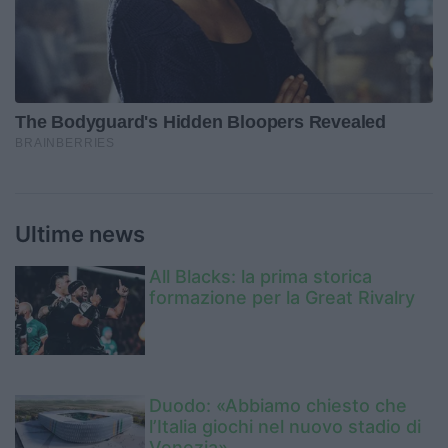
Ultime news
All Blacks: la prima storica
formazione per la Great Rivalry
Duodo: «Abbiamo chiesto che
l’Italia giochi nel nuovo stadio di
Venezia»