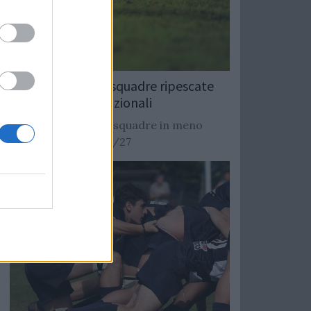
Rugby: Record di squadre ripescate
nei campionati nazionali
Si stimano oltre 20 squadre in meno
dalla stagione 2026/27