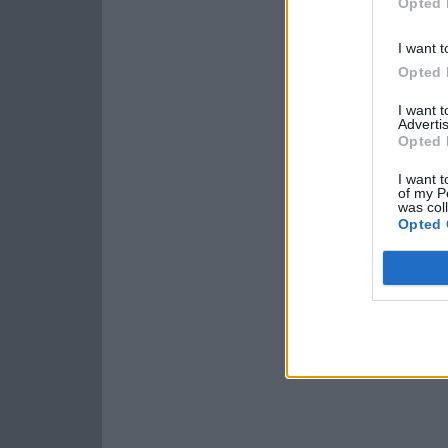
Opted 
I want t
Opted 
I want 
Advertis
Opted 
I want t
of my P
was col
Opted 