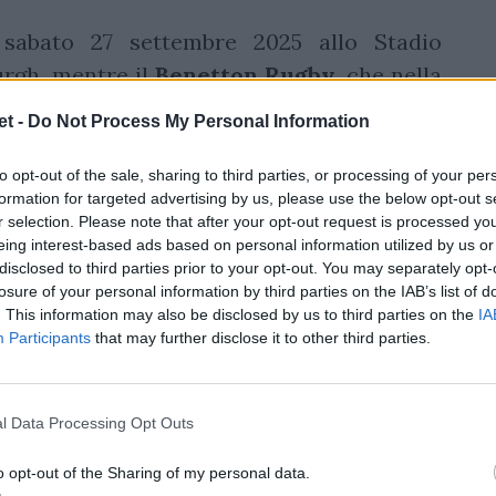
 sabato 27 settembre 2025 allo Stadio
rgh, mentre il
Benetton Rugby
, che nella
a da Calum MacRae
sarà impegnato nello
t -
Do Not Process My Personal Information
y, dove affronterà Connacht.
to opt-out of the sale, sharing to third parties, or processing of your per
formation for targeted advertising by us, please use the below opt-out s
r selection. Please note that after your opt-out request is processed y
i tradizionali derby italiani tra le due
eing interest-based ads based on personal information utilized by us or
disclosed to third parties prior to your opt-out. You may separately opt-
sueto a fine anno, con l’andata sabato 20
losure of your personal information by third parties on the IAB’s list of
i Treviso e sabato 27 dicembre allo Stadio
. This information may also be disclosed by us to third parties on the
IA
Participants
that may further disclose it to other third parties.
l Data Processing Opt Outs
o opt-out of the Sharing of my personal data.