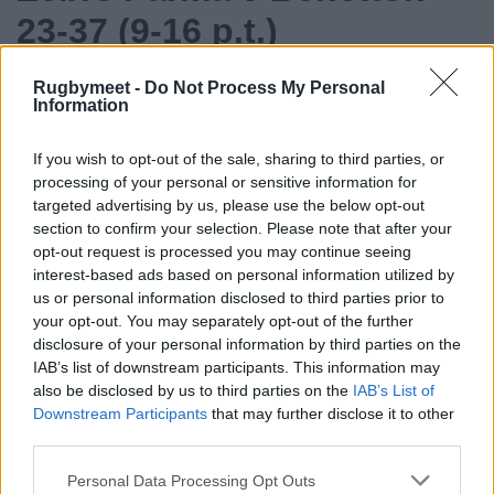
23-37 (9-16 p.t.)
Tabellino:
2' meta Mendy tr. Umaga (0-7), 7' cp.
Rugbymeet -
Do Not Process My Personal
Umaga (0-10), 9' cp. Da Re (3-10), 13' cp. Da Re
Information
(6-10), 20' cp. Umaga (6-13), 32' cp. Da Re (9-
If you wish to opt-out of the sale, sharing to third parties, or
13), 40' cp. Umaga (9-16), 43' meta Gesi tr. Da
processing of your personal or sensitive information for
Re (16-16), 54' meta tecnica (16-23), 63' meta
targeted advertising by us, please use the below opt-out
Odogwu tr. Umaga (16-30), 69' meta Werchon tr.
section to confirm your selection. Please note that after your
opt-out request is processed you may continue seeing
Umaga (16-37), 80' meta Faissal tr. Da Re (23-
interest-based ads based on personal information utilized by
37)
us or personal information disclosed to third parties prior to
Cartellini
: 6' giallo a Giacomo Ferrari (Zebre),
your opt-out. You may separately opt-out of the further
disclosure of your personal information by third parties on the
27' giallo a Michele Lamaro (Benetton), 54' giallo
IAB’s list of downstream participants. This information may
a Damiano Mazza (Zebre)
also be disclosed by us to third parties on the
IAB’s List of
Downstream Participants
that may further disclose it to other
ZEBRE
PARMA:
15 Giovanni Montemauri, 14
third parties.
Malik Faissal, 13 Marco Zanon, 12 Damiano
Personal Data Processing Opt Outs