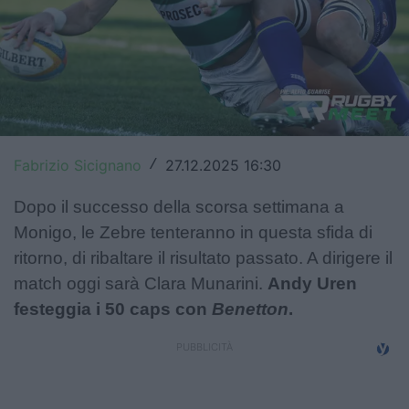
Top14
Premiership
Champions Cup
Challenge Cup
Fabrizio Sicignano
27.12.2025 16:30
/
World Rugby
Dopo il successo della scorsa settimana a
Rugby World Cup
Monigo, le Zebre tenteranno in questa sfida di
ritorno, di ribaltare il risultato passato. A dirigere il
Super Rugby
match oggi sarà Clara Munarini.
Andy Uren
Rugby in TV
festeggia i 50 caps con
Benetton
.
Mercato
Serie A Elite