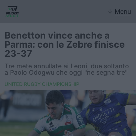
↓
Menu
Benetton vince anche a
Parma: con le Zebre finisce
Nazionale
23-37
Nazionali giovanili
Tre mete annullate ai Leoni, due soltanto
a Paolo Odogwu che oggi "ne segna tre"
Rugby Sevens
UNITED RUGBY CHAMPIONSHIP
FIR
Internazionale
6 Nazioni
United Rugby Championship