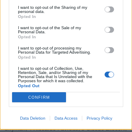
Mazza, 11 Simone Gesi, 10 Giacomo Da Re, 9
I want to opt-out of the Sharing of my
Alessandro Fusco, 8 Giovanni Licata (C), 7
personal data.
Samuele Locatelli, 6 Giacomo Ferrari, 5 Leonard
Opted In
Krumov, 4 Alessandro Ortombina, 3 Juan
I want to opt-out of the Sale of my
Personal Data.
Manuel Pitinari, 2 Tommaso Di Bartolomeo, 1
Opted In
Muhamed Hasa.
I want to opt-out of processing my
Panchina:
16 Giampietro Ribaldi, 17 Paolo
Personal Data for Targeted Advertising.
Buonfiglio, 18 Matteo Nocera, 19 David Odiase,
Opted In
20 Davide Ruggeri, 21 Thomas Dominguez, 22
I want to opt-out of Collection, Use,
Retention, Sale, and/or Sharing of my
Giulio Bertaccini, 23 Bautista Stavile.
Personal Data that Is Unrelated with the
Purposes for which it was collected.
Opted Out
BENETTON RUGBY:
15 Matt Gallagher, 14
Ignacio Mendy, 13 Tommaso Menoncello, 12
CONFIRM
Malakai Fekitoa, 11 Paolo Odogwu, 10 Jacob
Umaga, 9 Andy Uren, 8 Michele Lamaro (C), 7
Data Deletion
Data Access
Privacy Policy
Manuel Zuliani, 6 Alessandro Izekor, 5 Eli
Snyman, 4 Riccardo Favretto, 3 Giosué Zilocchi,