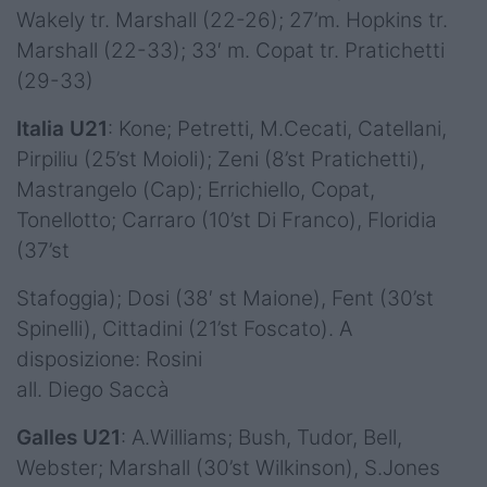
Wakely tr. Marshall (22-26); 27’m. Hopkins tr.
Marshall (22-33); 33′ m. Copat tr. Pratichetti
(29-33)
Italia U21
: Kone; Petretti, M.Cecati, Catellani,
Pirpiliu (25’st Moioli); Zeni (8’st Pratichetti),
Mastrangelo (Cap); Errichiello, Copat,
Tonellotto; Carraro (10’st Di Franco), Floridia
(37’st
Stafoggia); Dosi (38′ st Maione), Fent (30’st
Spinelli), Cittadini (21’st Foscato). A
disposizione: Rosini
all. Diego Saccà
Galles U21
: A.Williams; Bush, Tudor, Bell,
Webster; Marshall (30’st Wilkinson), S.Jones