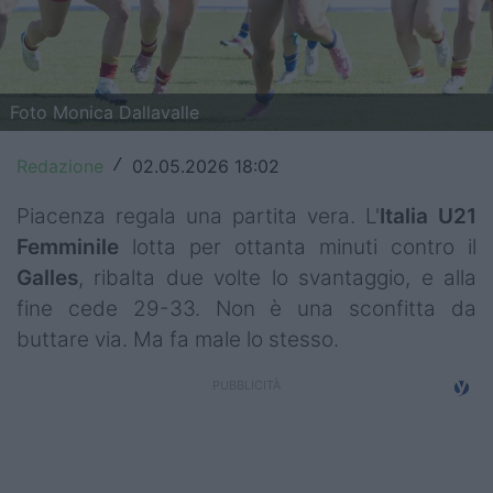
Top14
Premiership
Foto Monica Dallavalle
Champions Cup
Redazione
02.05.2026 18:02
/
Challenge Cup
Piacenza regala una partita vera. L'
Italia U21
World Rugby
Femminile
lotta per ottanta minuti contro il
Rugby World Cup
Galles
, ribalta due volte lo svantaggio, e alla
fine cede 29-33. Non è una sconfitta da
Super Rugby
buttare via. Ma fa male lo stesso.
Rugby in TV
Mercato
Serie A Elite