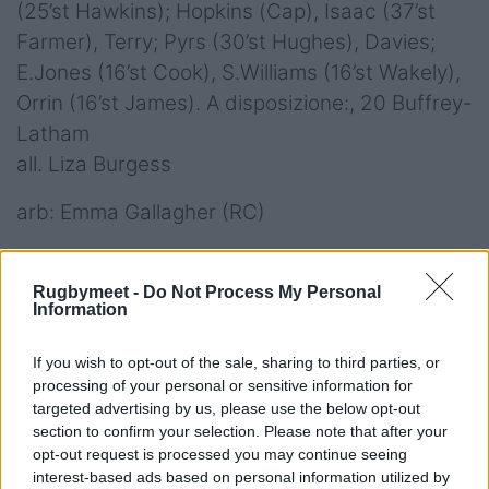
(25’st Hawkins); Hopkins (Cap), Isaac (37’st
Farmer), Terry; Pyrs (30’st Hughes), Davies;
E.Jones (16’st Cook), S.Williams (16’st Wakely),
Orrin (16’st James). A disposizione:, 20 Buffrey-
Latham
all. Liza Burgess
arb: Emma Gallagher (RC)
AA: Beatrice Smussi (FIR); Chiara Carnini (FIR)
TMO: Paul Haycock (IRFU)
Rugbymeet -
Do Not Process My Personal
Information
Cartellini: nessuno
If you wish to opt-out of the sale, sharing to third parties, or
Calciatori:Marshall (4/5); Zeni (2/3); Pratichetti
processing of your personal or sensitive information for
(2/2)
targeted advertising by us, please use the below opt-out
section to confirm your selection. Please note that after your
Player of the Match: Davies (Galles U21)
opt-out request is processed you may continue seeing
interest-based ads based on personal information utilized by