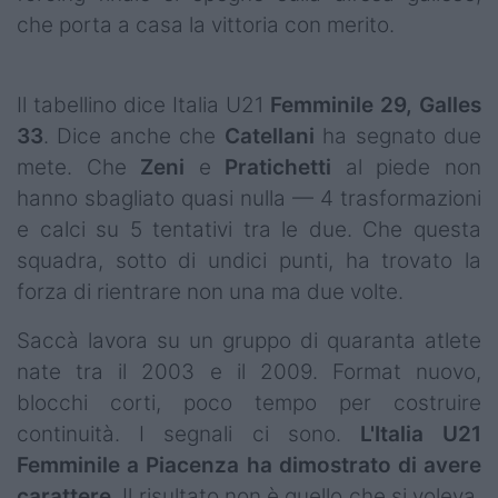
che porta a casa la vittoria con merito.
Il tabellino dice Italia U21
Femminile 29, Galles
33
. Dice anche che
Catellani
ha segnato due
mete. Che
Zeni
e
Pratichetti
al piede non
hanno sbagliato quasi nulla — 4 trasformazioni
e calci su 5 tentativi tra le due. Che questa
squadra, sotto di undici punti, ha trovato la
forza di rientrare non una ma due volte.
Saccà lavora su un gruppo di quaranta atlete
nate tra il 2003 e il 2009. Format nuovo,
blocchi corti, poco tempo per costruire
continuità. I segnali ci sono.
L'Italia U21
Femminile a Piacenza ha dimostrato di avere
carattere
. Il risultato non è quello che si voleva,