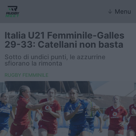
↓
Menu
Italia U21 Femminile-Galles
29-33: Catellani non basta
Nazionale
Sotto di undici punti, le azzurrine
sfiorano la rimonta
Nazionali giovanili
RUGBY FEMMINILE
Rugby Sevens
FIR
Internazionale
6 Nazioni
United Rugby Championship