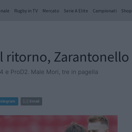
onale
Rugby in TV
Mercato
Serie A Elite
Campionati
Shop
l ritorno, Zarantonell
14 e ProD2. Male Mori, tre in pagella
Telegram
Email