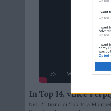
Opted 
I want t
Opted 
I want 
Advertis
Opted 
I want t
of my P
was col
Opted 
In Top 14, vince Perp
Nel 12° turno di Top 14 a Montpel