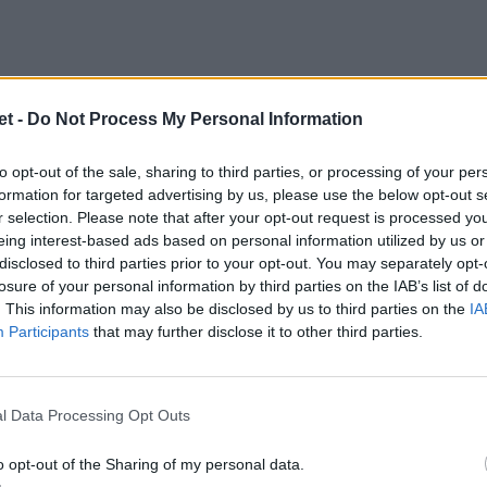
o
t -
Do Not Process My Personal Information
lese derby azzurro. In Saracens-Exeter 24-
to opt-out of the sale, sharing to third parties, or processing of your per
oca 80' al rientro dall'infortunio e alla
formation for targeted advertising by us, please use the below opt-out s
 sua squadra, che s'impone in rimonta nel
r selection. Please note that after your opt-out request is processed y
eing interest-based ads based on personal information utilized by us or
sotto 24-13. In campo 80 minuti anche il
disclosed to third parties prior to your opt-out. You may separately opt-
Tra i Saracens il pilone Marco Riccioni
losure of your personal information by third parties on the IAB’s list of
. This information may also be disclosed by us to third parties on the
IA
 47-21 torna dalla squalifica e gioca 80
Participants
that may further disclose it to other third parties.
re il pilone Danilo Fischetti entra al 51'.
n un punteggio pesante.
l Data Processing Opt Outs
o opt-out of the Sharing of my personal data.