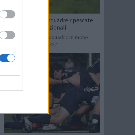
Rugby: Record di squadre ripescate
nei campionati nazionali
Si stimano oltre 20 squadre in meno
dalla stagione 2026/27