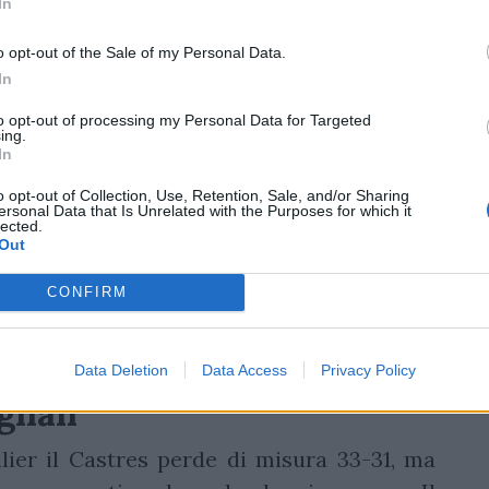
In
o opt-out of the Sale of my Personal Data.
In
to opt-out of processing my Personal Data for Targeted
ing.
In
o opt-out of Collection, Use, Retention, Sale, and/or Sharing
ersonal Data that Is Unrelated with the Purposes for which it
lected.
Out
CONFIRM
Data Deletion
Data Access
Privacy Policy
ignan
lier il Castres perde di misura 33-31, ma