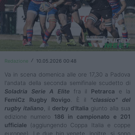
Top14
Premiership
Champions Cup
Challenge Cup
World Rugby
Redazione
10.05.2026 00:48
/
Rugby World Cup
Va in scena domenica alle ore 17,30 a Padova
l'andata della seconda semifinale scudetto di
Super Rugby
Soladria Serie A Elite
fra il
Petrarca
e la
FemiCz Rugby Rovigo
. È il
"classico" del
Rugby in TV
rugby italiano
, il
derby
d'Italia
giunto alla sua
Mercato
edizione numero
186 in campionato e 201
ufficiale
(aggiungendo Coppa Italia e coppe
Serie A Elite
europee). Le due big venete, inoltre, si sono