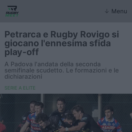
↓
Menu
Petrarca e Rugby Rovigo si
giocano l'ennesima sfida
Nazionale
play-off
Nazionali giovanili
A Padova l'andata della seconda
semifinale scudetto. Le formazioni e le
Rugby Sevens
dichiarazioni
SERIE A ELITE
FIR
Internazionale
6 Nazioni
United Rugby Championship