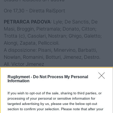
Ore 17,30 - Diretta RaiSport
PETRARCA PADOVA
: Lyle; De Sanctis, De
Masi, Broggin, Pietramala; Donato, Citton;
Trotta (c), Casolari, Nostran; Ghigo, Galetto;
Alongi, Zapata, Pelliccioli.
A disposizione: Pisani, Minervino, Barbatti,
Nowlan, Romanini, Botturi, Jimenez, Destro.
All. Victor Jimenez
FEMICZ ROVIGO
: Gesi; Lertora, Diederich
Rugbymeet -
Do Not Process My Personal
Information
Ferrario (c.), Fisher, Bruno; Thomson, Oliver;
Paganin, Cosi, Meggiato; Fourcade, Ribbens;
If you wish to opt-out of the sale, sharing to third parties, or
Pomaro, Giulian, Leccioli.
processing of your personal or sensitive information for
A disposizione: Frangini, Sanavia, Swanepoel,
targeted advertising by us, please use the below opt-out
section to confirm your selection. Please note that after your
Steolo, Sironi, Casado Sandri, Krsul, Elettri.