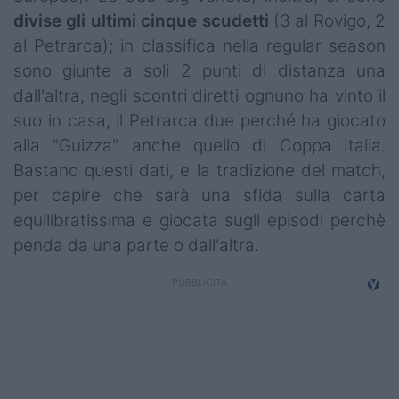
Campionati
divise gli ultimi cinque scudetti
(3 al Rovigo, 2
al Petrarca); in classifica nella regular season
Serie A
sono giunte a soli 2 punti di distanza una
Serie B
dall'altra; negli scontri diretti ognuno ha vinto il
suo in casa, il Petrarca due perché ha giocato
Serie C
alla "Guizza" anche quello di Coppa Italia.
Bastano questi dati, e la tradizione del match,
Femminile
per capire che sarà una sfida sulla carta
Giovanili
equilibratissima e giocata sugli episodi perchè
penda da una parte o dall'altra.
Coppa Italia
Minirugby
Eventi
Top10