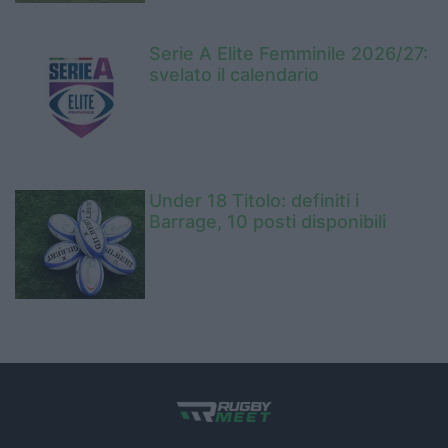
Serie A Elite Femminile 2026/27:
svelato il calendario
Under 18 Titolo: definiti i
Barrage, 10 posti disponibili