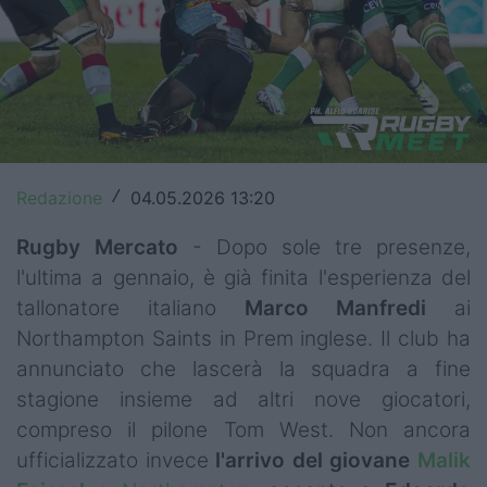
Top14
Premiership
Champions Cup
Challenge Cup
Redazione
04.05.2026 13:20
/
World Rugby
Rugby Mercato
- Dopo sole tre presenze,
Rugby World Cup
l'ultima a gennaio, è già finita l'esperienza del
tallonatore italiano
Marco
Manfredi
ai
Super Rugby
Northampton Saints in Prem inglese. Il club ha
Rugby in TV
annunciato che lascerà la squadra a fine
stagione insieme ad altri nove giocatori,
Mercato
compreso il pilone Tom West. Non ancora
ufficializzato invece
l'arrivo del giovane
Malik
Serie A Elite