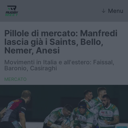
↓
Menu
Pillole di mercato: Manfredi
lascia già i Saints, Bello,
Nazionale
Nemer, Anesi
Nazionali giovanili
Movimenti in Italia e all'estero: Faissal,
Baronio, Casiraghi
Rugby Sevens
MERCATO
FIR
Internazionale
6 Nazioni
United Rugby Championship