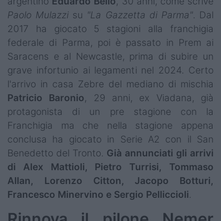
argentino
Eduardo
Bello
, 30 anni, come scrive
Paolo
Mulazzi
su
"La Gazzetta di Parma"
. Dal
2017 ha giocato 5 stagioni alla franchigia
federale di Parma, poi è passato in Prem ai
Saracens e al Newcastle, prima di subire un
grave infortunio ai legamenti nel 2024. Certo
l'arrivo in casa Zebre del mediano di mischia
Patricio
Baronio
, 29 anni, ex Viadana, già
protagonista di un pre stagione con la
Franchigia ma che nella stagione appena
conclusa ha giocato in Serie A2 con il San
Benedetto del Tronto.
Già annunciati gli arrivi
di Alex Mattioli, Pietro Turrisi, Tommaso
Allan, Lorenzo Citton, Jacopo Botturi,
Francesco Minervino e Sergio Pelliccioli
.
Rinnova il pilone Nemer