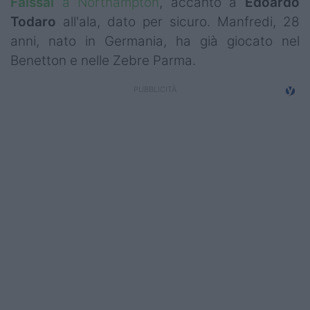
Faissal
a Northampton
, accanto a
Edoardo
Campionati
Todaro
all'ala, dato per sicuro. Manfredi, 28
anni, nato in Germania, ha già giocato nel
Serie A
Benetton e nelle Zebre Parma.
Serie B
Serie C
Femminile
Giovanili
Coppa Italia
Minirugby
Eventi
Top10