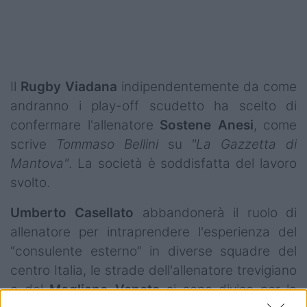
Il
Rugby Viadana
indipendentemente da come
andranno i play-off scudetto ha scelto di
confermare l'allenatore
Sostene
Anesi
, come
scrive
Tommaso Bellini
su
"La Gazzetta di
Mantova"
. La società è soddisfatta del lavoro
svolto.
Umberto
Casellato
abbandonerà il ruolo di
allenatore per intraprendere l'esperienza del
“consulente esterno” in diverse squadre del
centro Italia, le strade dell'allenatore trevigiano
e del
Mogliano
Veneto
si sono divise per la