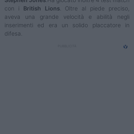
Stephen Jones
.Ha giocato inoltre 4 test match
Campionati
con i
British
Lions
. Oltre al piede preciso,
aveva una grande velocità e abilità negli
Serie A
inserimenti ed era un solido placcatore in
Serie B
difesa.
Serie C
Femminile
Giovanili
Coppa Italia
Minirugby
Eventi
Top10