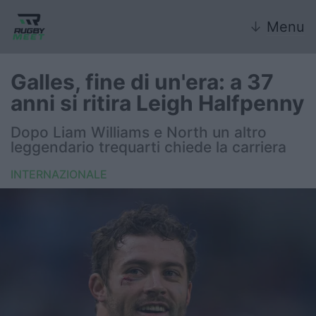
↓
Menu
Galles, fine di un'era: a 37
anni si ritira Leigh Halfpenny
Nazionale
Dopo Liam Williams e North un altro
leggendario trequarti chiede la carriera
Nazionali giovanili
INTERNAZIONALE
Rugby Sevens
FIR
Internazionale
6 Nazioni
United Rugby Championship