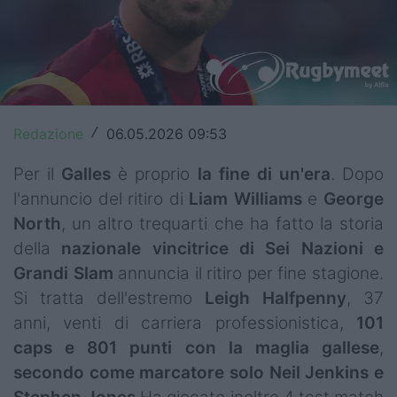
Top14
Premiership
Champions Cup
Redazione
06.05.2026 09:53
/
Challenge Cup
Per il
Galles
è proprio
la fine di un'era
. Dopo
World Rugby
l'annuncio del ritiro di
Liam
Williams
e
George
Rugby World Cup
North
, un altro trequarti che ha fatto la storia
della
nazionale vincitrice di Sei Nazioni e
Super Rugby
Grandi Slam
annuncia il ritiro per fine stagione.
Rugby in TV
Si tratta dell'estremo
Leigh
Halfpenny
, 37
anni, venti di carriera professionistica,
101
Mercato
caps e 801 punti con la maglia gallese
,
secondo come marcatore solo Neil Jenkins e
Serie A Elite